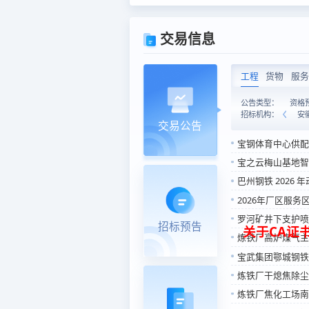
交易信息
工程
货物
服务
资格
全部
宝华招标（总部）
华中分公司
安
交易公告
宝钢体育中心供配电系
宝之云梅山基地智
巴州钢铁 2026 年动力
2026年厂区服务
罗河矿井下支护喷
招标预告
炼铁厂高炉煤气主
关于CA证书
宝武集团鄂城钢铁有限
炼铁厂干熄焦除尘器更
炼铁厂焦化工场南